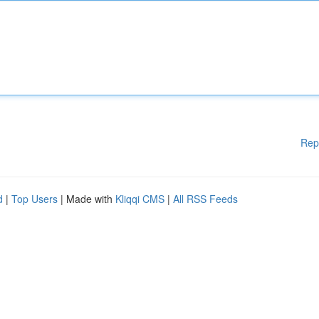
Rep
d
|
Top Users
| Made with
Kliqqi CMS
|
All RSS Feeds