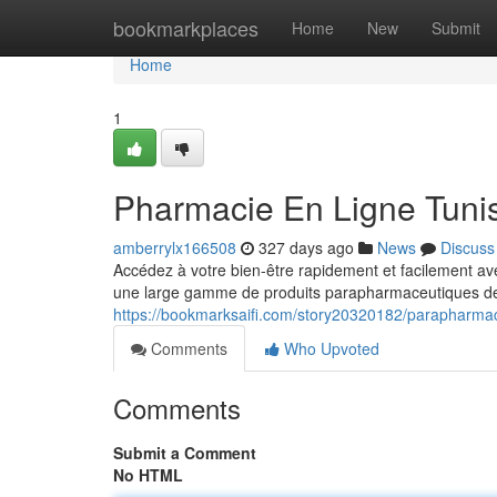
Home
bookmarkplaces
Home
New
Submit
Home
1
Pharmacie En Ligne Tunis
amberrylx166508
327 days ago
News
Discuss
Accédez à votre bien-être rapidement et facilement a
une large gamme de produits parapharmaceutiques de 
https://bookmarksaifi.com/story20320182/parapharmacie
Comments
Who Upvoted
Comments
Submit a Comment
No HTML