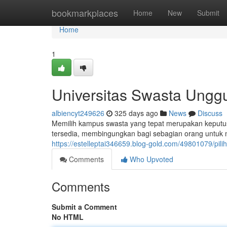
Home
bookmarkplaces
Home
New
Submit
Home
1
Universitas Swasta Unggu
albiencyt249626
325 days ago
News
Discuss
Memilih kampus swasta yang tepat merupakan keputus
tersedia, membingungkan bagi sebagian orang untu
https://estelleptai346659.blog-gold.com/49801079/pil
Comments
Who Upvoted
Comments
Submit a Comment
No HTML