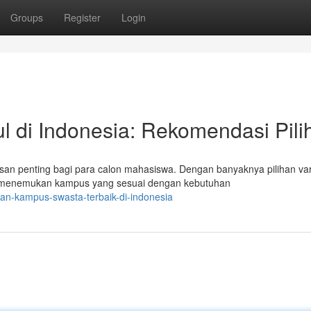
Groups
Register
Login
l di Indonesia: Rekomendasi Pili
an penting bagi para calon mahasiswa. Dengan banyaknya pilihan var
k menemukan kampus yang sesuai dengan kebutuhan
ihan-kampus-swasta-terbaik-di-indonesia