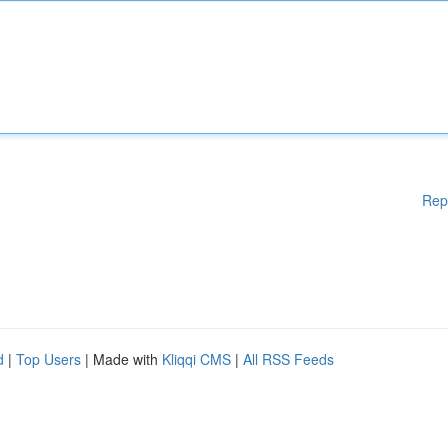
Rep
d
|
Top Users
| Made with
Kliqqi CMS
|
All RSS Feeds