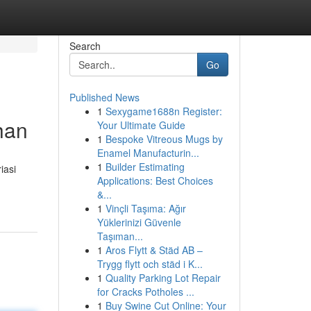
Search
Go
Published News
1
Sexygame1688n Register:
han
Your Ultimate Guide
1
Bespoke Vitreous Mugs by
Enamel Manufacturin...
1
Builder Estimating
iasi
Applications: Best Choices
&...
1
Vinçli Taşıma: Ağır
Yüklerinizi Güvenle
Taşıman...
1
Aros Flytt & Städ AB –
Trygg flytt och städ i K...
1
Quality Parking Lot Repair
for Cracks Potholes ...
1
Buy Swine Cut Online: Your