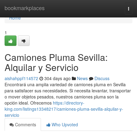
Home
bookmarkplaces
Togg
navi
Home
1
Camiones Pluma Sevilla:
Alquilar y Servicio
aishahppf114572
304 days ago
News
Discuss
Encontrará una amplia variedad de camiones pluma en Sevilla
para satisfacer sus necesidades. Si necesita levantar, transportar
o mover objetos pesados, nuestros camiones pluma son la
opción ideal. Ofrecemos
https://directory-
king.com/listings13348217/camiones-pluma-sevilla-alquilar-y-
servicio
Comments
Who Upvoted