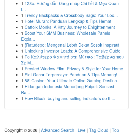
1
123b: Hướng dẫn Đăng nhập Chi tiết & Mẹo Quan
t...
1
Trendy Backpacks & Crossbody Bags: Your Loo...
1
Hotel Murah: Panduan Lengkap & Tips Hemat
1
Catfolk Monks: A Kitty Journey to Enlightenment
1
Boost Your SMM Business: Wholesale Panels
Expla...
1
{Ratudepo: Mengenal Lebih Dekat Sosok Inspiratif
1
Unlocking Investor Leads: A Comprehensive Guide
1
Το Καλύτερο Φαγητό στη Μύτικα: Ταβέρνα που
Σε Μ...
1
Frosted Window Film: Privacy & Style for Your Home
1
Slot Gacor Terpercaya: Panduan & Tips Menang!
1
88i Casino: Your Ultimate Online Gaming Destina...
1
Hidangan Indonesia Menerjang Poipet: Sensasi
Ra...
1
How Bitcoin buying and selling indicators do th...
Copyright © 2026 |
Advanced Search
|
Live
|
Tag Cloud
|
Top