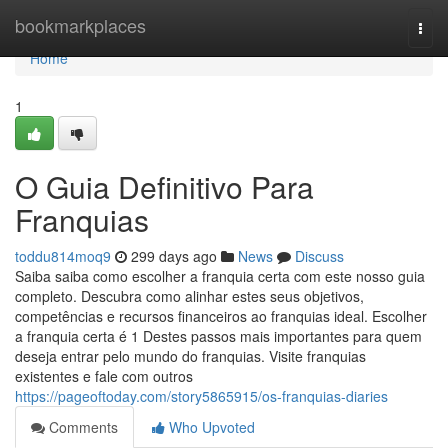
Home
bookmarkplaces
Togg
navi
Home
1
O Guia Definitivo Para
Franquias
toddu814moq9
299 days ago
News
Discuss
Saiba saiba como escolher a franquia certa com este nosso guia
completo. Descubra como alinhar estes seus objetivos,
competências e recursos financeiros ao franquias ideal. Escolher
a franquia certa é 1 Destes passos mais importantes para quem
deseja entrar pelo mundo do franquias. Visite franquias
existentes e fale com outros
https://pageoftoday.com/story5865915/os-franquias-diaries
Comments
Who Upvoted