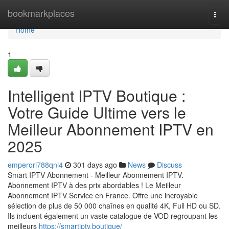
Home
bookmarkplaces
Togg
navi
Home
1
Intelligent IPTV Boutique :
Votre Guide Ultime vers le
Meilleur Abonnement IPTV en
2025
emperori788qni4
301 days ago
News
Discuss
Smart IPTV Abonnement - Meilleur Abonnement IPTV.
Abonnement IPTV à des prix abordables ! Le Meilleur
Abonnement IPTV Service en France. Offre une incroyable
sélection de plus de 50 000 chaînes en qualité 4K, Full HD ou SD.
Ils incluent également un vaste catalogue de VOD regroupant les
meilleurs
https://smartiptv.boutique/