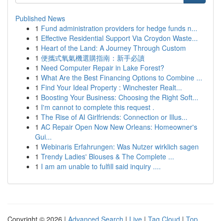
Published News
1
Fund administration providers for hedge funds n...
1
Effective Residential Support Via Croydon Waste...
1
Heart of the Land: A Journey Through Custom
1
便攜式氧氣機選購指南：新手必讀
1
Need Computer Repair in Lake Forest?
1
What Are the Best Financing Options to Combine ...
1
Find Your Ideal Property : Winchester Realt...
1
Boosting Your Business: Choosing the Right Soft...
1
I'm cannot to complete this request .
1
The Rise of AI Girlfriends: Connection or Illus...
1
AC Repair Open Now New Orleans: Homeowner's
Gui...
1
Webinaris Erfahrungen: Was Nutzer wirklich sagen
1
Trendy Ladies' Blouses & The Complete ...
1
I am am unable to fulfill said inquiry ....
Copyright © 2026 |
Advanced Search
|
Live
|
Tag Cloud
|
Top