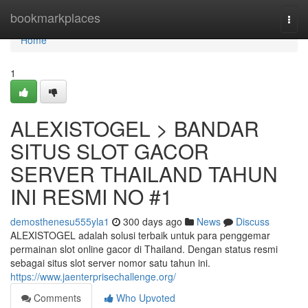
Home
bookmarkplaces
Togg
navi
Home
1
ALEXISTOGEL > BANDAR
SITUS SLOT GACOR
SERVER THAILAND TAHUN
INI RESMI NO #1
demosthenesu555yla1
300 days ago
News
Discuss
ALEXISTOGEL adalah solusi terbaik untuk para penggemar
permainan slot online gacor di Thailand. Dengan status resmi
sebagai situs slot server nomor satu tahun ini.
https://www.jaenterprisechallenge.org/
Comments
Who Upvoted