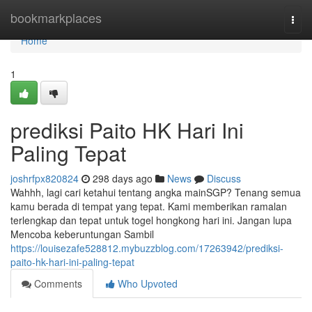
Home
bookmarkplaces
Togg
navi
Home
1
prediksi Paito HK Hari Ini
Paling Tepat
joshrfpx820824
298 days ago
News
Discuss
Wahhh, lagi cari ketahui tentang angka mainSGP? Tenang semua
kamu berada di tempat yang tepat. Kami memberikan ramalan
terlengkap dan tepat untuk togel hongkong hari ini. Jangan lupa
Mencoba keberuntungan Sambil
https://louisezafe528812.mybuzzblog.com/17263942/prediksi-
paito-hk-hari-ini-paling-tepat
Comments
Who Upvoted