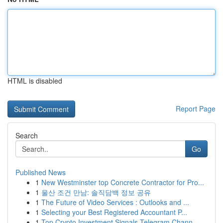
HTML is disabled
Report Page
Search
Go
Published News
1
New Westminster top Concrete Contractor for Pro...
1
울산 조건 만남: 솔직담백 정보 공유
1
The Future of Video Services : Outlooks and ...
1
Selecting your Best Registered Accountant P...
1
Top Crypto Investment Signals Telegram Chann...