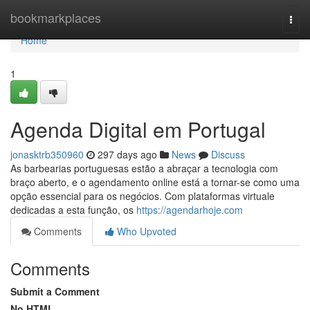
Home
bookmarkplaces
Togg
navi
Home
1
Agenda Digital em Portugal
jonasktrb350960
297 days ago
News
Discuss
As barbearias portuguesas estão a abraçar a tecnologia com
braço aberto, e o agendamento online está a tornar-se como uma
opção essencial para os negócios. Com plataformas virtuale
dedicadas a esta função, os
https://agendarhoje.com
Comments
Who Upvoted
Comments
Submit a Comment
No HTML