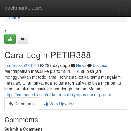
Home
bookmarkplaces
Togg
navi
Home
1
Cara Login PETIR388
mariahtzsb276163
297 days ago
News
Discuss
Mendapatkan masuk ke platform PETIR388 bisa jadi
menggunakan metode lama , terutama ketika kamu mengalami
masalah. Untungnya, ada solusi alternatif yang bisa membantu
kamu untuk memasuki sistem dengan aman. Metode
https://connectideas.info/daftar-slot-olympus-gacor-parah/
Comments
Who Upvoted
Comments
Submit a Comment