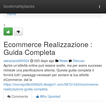
Home
bookmarkplaces
Togg
navi
Home
1
Ecommerce Realizzazione :
Guida Completa
sairazaco650524
293 days ago
News
Discuss
Aprire un'attività online può essere svelto, ma per avere successo
richiede una pianificazione attenta. Questa guida completa ti
fornirà tutti i passaggi necessari per avviare la tua attività
eCommerce, dal la
https://murraycdkc059420.designi1.com/58701343/ecommerce-
realizzazione-guida-completa
Comments
Who Upvoted