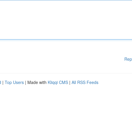
Rep
d
|
Top Users
| Made with
Kliqqi CMS
|
All RSS Feeds