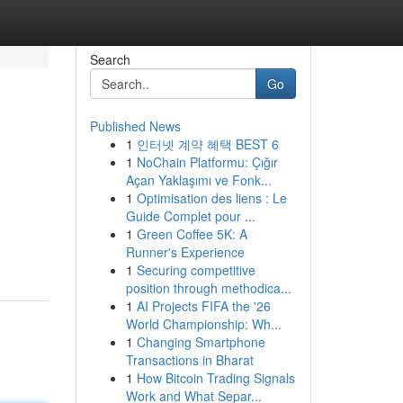
Search
Go
Published News
1
인터넷 계약 혜택 BEST 6
1
NoChain Platformu: Çığır
Açan Yaklaşımı ve Fonk...
1
Optimisation des liens : Le
Guide Complet pour ...
1
Green Coffee 5K: A
Runner's Experience
1
Securing competitive
position through methodica...
1
AI Projects FIFA the '26
World Championship: Wh...
1
Changing Smartphone
Transactions in Bharat
1
How Bitcoin Trading Signals
Work and What Separ...