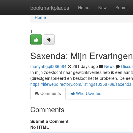
Home
bookmarkplaces
Home
New
Submit
Home
1
Saxenda: Mijn Ervaringen
mariyahgqit286584
291 days ago
News
Discu
In mijn zoektocht naar gewichtsverlies heb ik een aa
{directgeïnspireerd en besloot het te proberen. De ee
https://lifewebdirectory.com/listings13358766/saxenda
Comments
Who Upvoted
Comments
Submit a Comment
No HTML