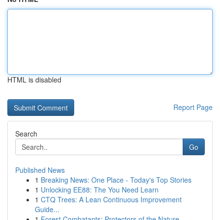
HTML is disabled
Report Page
Search
Go
Published News
1
Breaking News: One Place - Today's Top Stories
1
Unlocking EE88: The You Need Learn
1
CTQ Trees: A Lean Continuous Improvement
Guide...
1
Forest Combatants: Protectors of the Nature