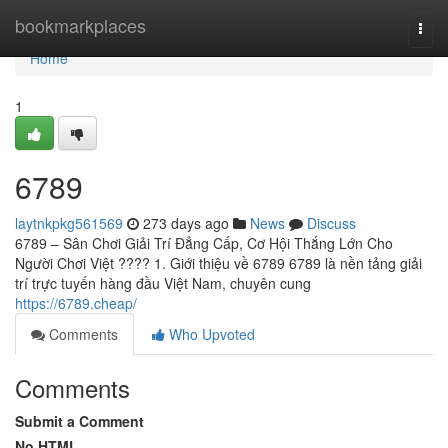
Home
bookmarkplaces
Togg
navi
Home
1
6789
laytnkpkg561569
273 days ago
News
Discuss
6789 – Sân Chơi Giải Trí Đẳng Cấp, Cơ Hội Thắng Lớn Cho
Người Chơi Việt ???? 1. Giới thiệu về 6789 6789 là nền tảng giải
trí trực tuyến hàng đầu Việt Nam, chuyên cung
https://6789.cheap/
Comments
Who Upvoted
Comments
Submit a Comment
No HTML