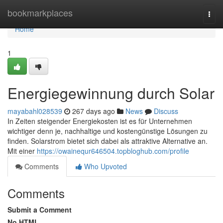
Home
bookmarkplaces
Togg
navi
Home
1
Energiegewinnung durch Solar
mayabahl028539
267 days ago
News
Discuss
In Zeiten steigender Energiekosten ist es für Unternehmen
wichtiger denn je, nachhaltige und kostengünstige Lösungen zu
finden. Solarstrom bietet sich dabei als attraktive Alternative an.
Mit einer
https://owainequr646504.topbloghub.com/profile
Comments
Who Upvoted
Comments
Submit a Comment
No HTML