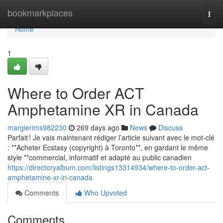
Home
bookmarkplaces
Togg
navi
Home
1
Where to Order ACT
Amphetamine XR in Canada
margierims982230
269 days ago
News
Discuss
Parfait ! Je vais maintenant rédiger l’article suivant avec le mot-clé
: **Acheter Ecstasy (copyright) à Toronto**, en gardant le même
style **commercial, informatif et adapté au public canadien
https://directoryalbum.com/listings13314934/where-to-order-act-
amphetamine-xr-in-canada
Comments
Who Upvoted
Comments