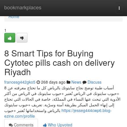
Home
bookmarkplaces
Togg
navi
Home
1
8 Smart Tips for Buying
Cytotec pills cash on delivery
Riyadh
francesg442gko5
268 days ago
News
Discuss
8 أسباب طبية توضح نجاح سايتوتك بالرياض كل ما تحتاج معرفته عن
+حبوب سايتوتك في الرياض تُعتبر +حبوب سايتوتك في الرياض من أكثر
الأدوية التي تبحث عنها النساء في المملكة، خاصة في الحالات التي تحتاج
إلى إنهاء الحمل المبكر بطريقة آمنة وسرّية. تعريف +حبوب سايتوتك
بالرياض واستخداماتها تُعتبر +حبوب
https://jesseg444cwp6.blog-
ezine.com/profile
Comments
Who Upvoted