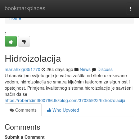
Home
bookmarkplaces
Togg
navi
Home
1
Hidroizolacija
mariahxlgr351770
264 days ago
News
Discuss
U današnjem svijetu gdje je važna zaštita od štete uzrokovane
vodom, hidroizolacija se smatra ključnim faktorom za sigurnost i
opstojnost. Primjena kvalitetnog sistema hidroizolacije je savršeni
način da se
https://robertximt900766.tkzblog.com/37035922/hidroizolacija
Comments
Who Upvoted
Comments
Submit a Comment