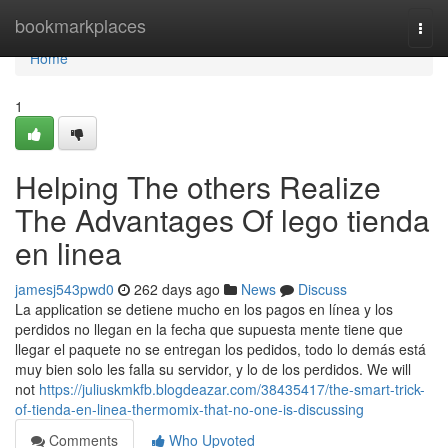
Home
bookmarkplaces
Togg
navi
Home
1
Helping The others Realize
The Advantages Of lego tienda
en linea
jamesj543pwd0
262 days ago
News
Discuss
La application se detiene mucho en los pagos en línea y los
perdidos no llegan en la fecha que supuesta mente tiene que
llegar el paquete no se entregan los pedidos, todo lo demás está
muy bien solo les falla su servidor, y lo de los perdidos. We will
not
https://juliuskmkfb.blogdeazar.com/38435417/the-smart-trick-
of-tienda-en-linea-thermomix-that-no-one-is-discussing
Comments
Who Upvoted