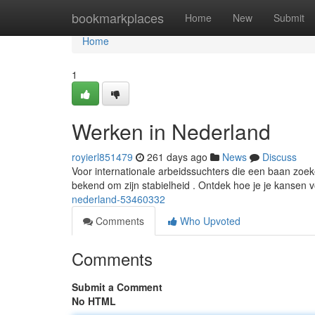
Home
bookmarkplaces
Home
New
Submit
Home
1
Werken in Nederland
royierl851479
261 days ago
News
Discuss
Voor internationale arbeidssuchters die een baan zoek
bekend om zijn stabielheid . Ontdek hoe je je kansen
nederland-53460332
Comments
Who Upvoted
Comments
Submit a Comment
No HTML