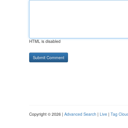
HTML is disabled
Copyright © 2026 |
Advanced Search
|
Live
|
Tag Clou