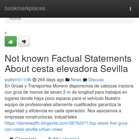
Home
bookmarkplaces
Togg
navi
Home
1
Not known Factual Statements
About cesta elevadora Sevilla
walterr011rll6
265 days ago
News
Discuss
En Grúas y Transportes Moreno disponemos de cabezas tractora
con grúa de menos de seven,5 m de longitud para trabajos en
lugares donde haya poco espacio para el vehículo Nuestro
equipo de profesionales altamente cualificados garantiza la
seguridad y eficiencia en cada operación. Nos asociamos a
empresas constructoras, industriales
https://dantewqfth.blogsvila.com/38792971/top-latest-five-grúa-
con-cesta-sevilla-urban-news
Comments
Who Upvoted