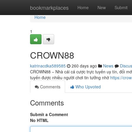
Home
bookmarkplaces
Home
New
Submit
Home
1
CROWN88
katrinacdka589585
260 days ago
News
Discu
CROWN88 – Nhà cái cá cược trực tuyến uy tín, đổi m
tuyến được nhiều người chơi tin tưởng nhờ
https://crow
Comments
Who Upvoted
Comments
Submit a Comment
No HTML