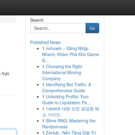
Search
Go
Published News
1
nohuwin – Đăng Nhập
Nhanh, Khám Phá Kho Game
Đ...
1
Choosing the Right
International Moving
 trực
Company
1
Identifying Bot Traffic: A
Comprehensive Guide
1
Unlocking Profits: Your
Guide to Liquidation Pa...
1
1xbet에 대한 모든 궁금증 해
소 가이드
1
Slime RNG: Mastering the
Randomness
1
Z4club : Nền Tảng Giải Trí