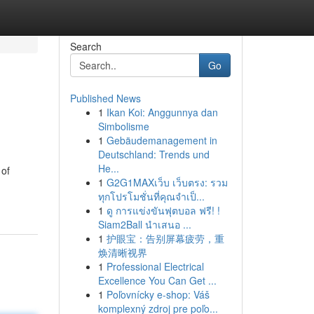
Search
Go
Published News
1
Ikan Koi: Anggunnya dan
Simbolisme
1
Gebäudemanagement in
Deutschland: Trends und
He...
 of
1
G2G1MAXเว็บ เว็บตรง: รวม
ทุกโปรโมชั่นที่คุณจำเป็...
1
ดู การแข่งขันฟุตบอล ฟรี! !
Siam2Ball นำเสนอ ...
1
护眼宝：告别屏幕疲劳，重
焕清晰视界
1
Professional Electrical
Excellence You Can Get ...
1
Poľovnícky e-shop: Váš
komplexný zdroj pre poľo...