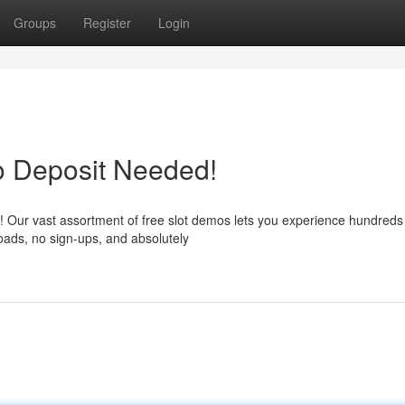
Groups
Register
Login
o Deposit Needed!
nt! Our vast assortment of free slot demos lets you experience hundreds
oads, no sign-ups, and absolutely