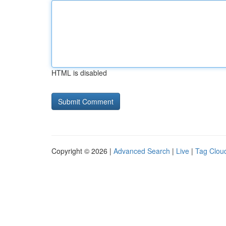
HTML is disabled
Copyright © 2026 |
Advanced Search
|
Live
|
Tag Clou