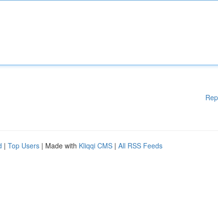
Rep
d
|
Top Users
| Made with
Kliqqi CMS
|
All RSS Feeds