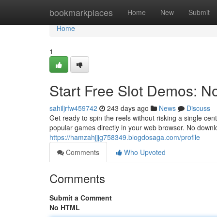
Home
bookmarkplaces
Home
New
Submit
Home
1
Start Free Slot Demos: N
sahiljrfw459742
243 days ago
News
Discuss
Get ready to spin the reels without risking a single ce
popular games directly in your web browser. No downl
https://hamzahjjjg758349.blogdosaga.com/profile
Comments
Who Upvoted
Comments
Submit a Comment
No HTML