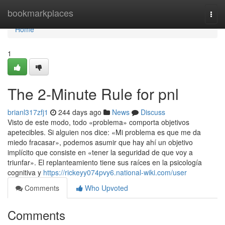
Home
bookmarkplaces
Togg
navi
Home
1
The 2-Minute Rule for pnl
brianl317zfj1
244 days ago
News
Discuss
Visto de este modo, todo «problema» comporta objetivos
apetecibles. Si alguien nos dice: «Mi problema es que me da
miedo fracasar», podemos asumir que hay ahí un objetivo
implícito que consiste en «tener la seguridad de que voy a
triunfar». El replanteamiento tiene sus raíces en la psicología
cognitiva y
https://rickeyy074pvy6.national-wiki.com/user
Comments
Who Upvoted
Comments