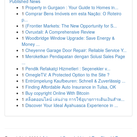
Published News
1
Property in Gurgaon : Your Guide to Homes in...
1
Comprar Bens Imóveis em esta Nação: O Roteiro
p...
1
{Frontier Markets: The New Opportunity for S...
1
Ovruxtali: A Comprehensive Review
1
Woodbridge Window Upgrade: Save Energy &
Money ...
1
Cheyenne Garage Door Repair: Reliable Service Y...
1
Meroketkan Pendapatan dengan Solusi Sales Page
...
1
Pendik Refakatçi Hizmetleri : Seçenekler v...
1
OmegleTV: A Protected Option to the Site ?
1
Entrümpelung Kaufbeuren: Schnell & Zuverlässig ...
1
Finding Affordable Auto Insurance in Tulsa, OK
1
Buy copyright Online With Bitcoin
1
สล็อตออนไลน์ เล่นง่าย การใช้อุบายการเดินเงินสำห...
1
Discover Your Ideal Ayahuasca Experience in ...