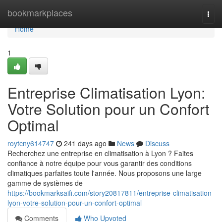
Home
bookmarkplaces
Togg
navi
Home
1
Entreprise Climatisation Lyon:
Votre Solution pour un Confort
Optimal
roytcny614747
241 days ago
News
Discuss
Recherchez une entreprise en climatisation à Lyon ? Faites
confiance à notre équipe pour vous garantir des conditions
climatiques parfaites toute l'année. Nous proposons une large
gamme de systèmes de
https://bookmarksaifi.com/story20817811/entreprise-climatisation-
lyon-votre-solution-pour-un-confort-optimal
Comments
Who Upvoted