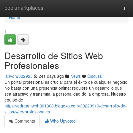
Home
bookmarkplaces
Togg
navi
Home
1
Desarrollo de Sitios Web
Profesionales
ianvdiw322925
241 days ago
News
Discuss
Un portal profesional es crucial para el éxito de cualquier negocio.
No basta con una presencia online; requiere un desarrollo que
sea atractivo y transmita la personalidad de la empresa. Nuestro
equipo de
https://adreamwph001368.blogoxo.com/39220919/desarrollo-de-
sitios-web-profesionales
Comments
Who Upvoted