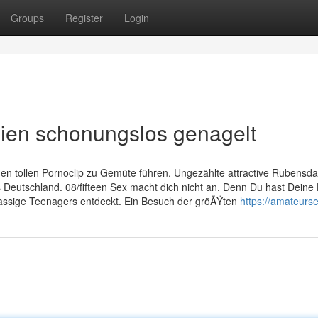
Groups
Register
Login
reien schonungslos genagelt
inen tollen Pornoclip zu Gemüte führen. Ungezählte attractive Rubens
s Deutschland. 08/fifteen Sex macht dich nicht an. Denn Du hast Deine
 rassige Teenagers entdeckt. Ein Besuch der gröÃŸten
https://amateurse