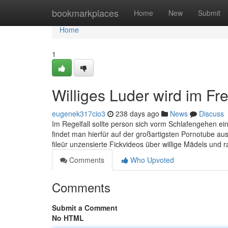
Home
bookmarkplaces
Home
New
Submit
Home
1
Williges Luder wird im F
eugenek317cio3
238 days ago
News
Discuss
Im Regelfall sollte person sich vorm Schlafengehen e
findet man hierfür auf der großartigsten Pornotube au
fileür unzensierte Fickvideos über willige Mädels und
Comments
Who Upvoted
Comments
Submit a Comment
No HTML