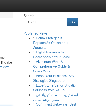
Search
Go
Published News
1
Cómo Proteger la
Reputación Online de tu
Agenci...
1
Digital Presence in
Rossendale : Your Local ...
damen
1
Aluminum Wire: A
 Hingabe
Comprehensive Guide &
x.xxx/
Scrap Value
1
Boost Your Business: SEO
Strategies Singapore
1
Expert Emergency Situation
Solutions from 24 Ho...
1
لوحة توزيع 36 سلك كهرباء في
مصر: مرشد شامل
1
Our Finest Getaways: Best