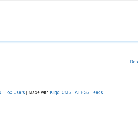
Rep
d
|
Top Users
| Made with
Kliqqi CMS
|
All RSS Feeds