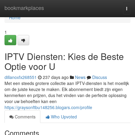
Home
bookmarkplaces
Togg
navi
Home
1
IPTV Diensten: Kies de Beste
Optie voor U
dillanoxfx268551
237 days ago
News
Discuss
Met een steeds grotere collectie aan IPTV-diensten is het moeilijk
om de juiste keuze te maken. Elk abonnement biedt zijn eigen
kenmerken en prijzen, dus het vinden van de perfecte oplossing
voor uw behoeften kan een
https://graysonftbu148256.blogars.com/profile
Comments
Who Upvoted
Comments