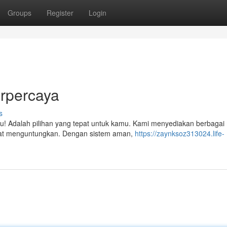
Groups
Register
Login
erpercaya
s
itu! Adalah pilihan yang tepat untuk kamu. Kami menyediakan berbaga
gat menguntungkan. Dengan sistem aman,
https://zaynksoz313024.life-