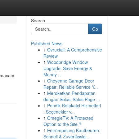
Search
Go
Published News
1
Ovruxtali: A Comprehensive
Review
1
Woodbridge Window
Upgrade: Save Energy &
Money ...
i macam
1
Cheyenne Garage Door
Repair: Reliable Service Y...
1
Meroketkan Pendapatan
dengan Solusi Sales Page ...
1
Pendik Refakatçi Hizmetleri
: Seçenekler v...
1
OmegleTV: A Protected
Option to the Site ?
1
Entrümpelung Kaufbeuren:
Schnell & Zuverlässig ...