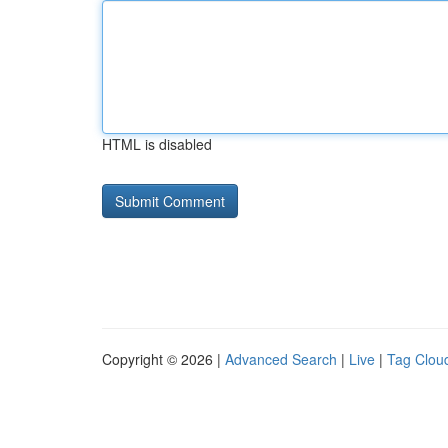
HTML is disabled
Copyright © 2026 |
Advanced Search
|
Live
|
Tag Clou