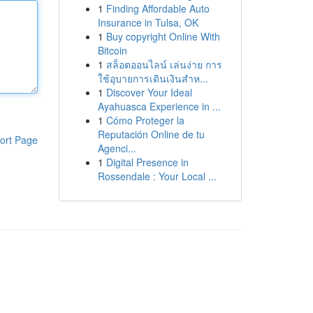
1
Finding Affordable Auto
Insurance in Tulsa, OK
1
Buy copyright Online With
Bitcoin
1
สล็อตออนไลน์ เล่นง่าย การ
ใช้อุบายการเดินเงินสำห...
1
Discover Your Ideal
Ayahuasca Experience in ...
1
Cómo Proteger la
Reputación Online de tu
ort Page
Agenci...
1
Digital Presence in
Rossendale : Your Local ...