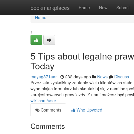
Home
bookmarkplaces
Home
New
Submit
Home
1
5 Tips about legalne pra
Today
mayag371aar1
232 days ago
News
Discuss
Przez lata zyskaliśmy zaufanie wielu klientów, co stał
wypełniając formularz lub skontaktuj się z nami bezp
zarejestrowanych praw jazdy. Z nami możesz być pewi
wiki.com/user
Comments
Who Upvoted
Comments