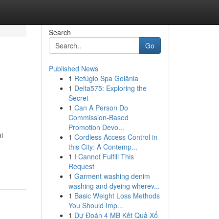
Search
Go
Published News
1
Refúgio Spa Goiânia
1
Delta575: Exploring the
Secret
1
Can A Person Do
Commission-Based
Promotion Devo...
i
1
Cordless Access Control in
this City: A Contemp...
1
I Cannot Fulfill This
Request
1
Garment washing denim
washing and dyeing wherev...
1
Basic Weight Loss Methods
You Should Imp...
1
Dự Đoán 4 MB Kết Quả Xổ