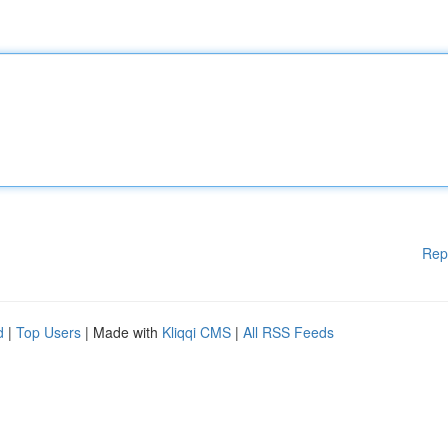
Rep
d
|
Top Users
| Made with
Kliqqi CMS
|
All RSS Feeds