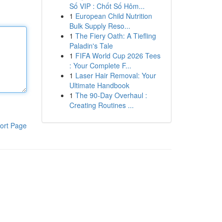
Số VIP : Chốt Số Hôm...
1
European Child Nutrition
Bulk Supply Reso...
1
The Fiery Oath: A Tiefling
Paladin's Tale
1
FIFA World Cup 2026 Tees
: Your Complete F...
1
Laser Hair Removal: Your
Ultimate Handbook
1
The 90-Day Overhaul :
Creating Routines ...
ort Page