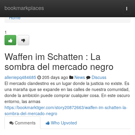
Home
bookmarkplaces
Togg
navi
Home
1
Waffen im Schatten : La
sombra del mercado negro
alleniepq484685
205 days ago
News
Discuss
El mercado clandestino es un lugar donde la justicia no existe. Es
una maraña que se expande en las calles de nuestra comunidad,
donde la ambición puede comprar cualquier cosa. En este oscuro
entorno, las armas
https://bookmarktiger.com/story20872663/waffen-im-schatten-la-
sombra-del-mercado-negro
Comments
Who Upvoted