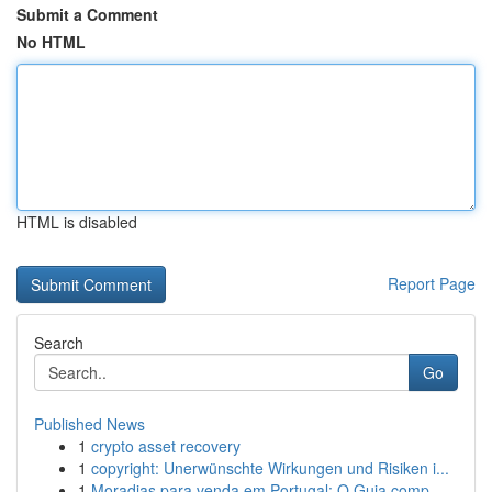
Submit a Comment
No HTML
HTML is disabled
Report Page
Search
Go
Published News
1
crypto asset recovery
1
copyright: Unerwünschte Wirkungen und Risiken i...
1
Moradias para venda em Portugal: O Guia comp...