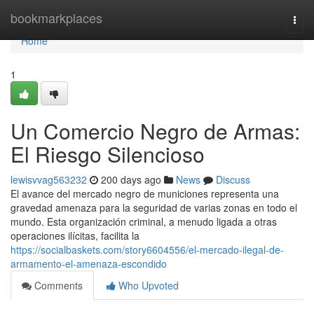
Home
bookmarkplaces
Togg
navi
Home
1
Un Comercio Negro de Armas:
El Riesgo Silencioso
lewisvvag563232
200 days ago
News
Discuss
El avance del mercado negro de municiones representa una
gravedad amenaza para la seguridad de varias zonas en todo el
mundo. Esta organización criminal, a menudo ligada a otras
operaciones ilícitas, facilita la
https://socialbaskets.com/story6604556/el-mercado-ilegal-de-
armamento-el-amenaza-escondido
Comments
Who Upvoted