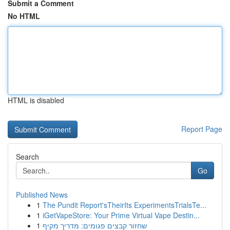
Submit a Comment
No HTML
HTML is disabled
Report Page
Search
Go
Published News
1
The Pundit Report'sTheirIts ExperimentsTrialsTe...
1
iGetVapeStore: Your Prime Virtual Vape Destin...
1
שחזור קבצים פגומים: מדריך מקיף