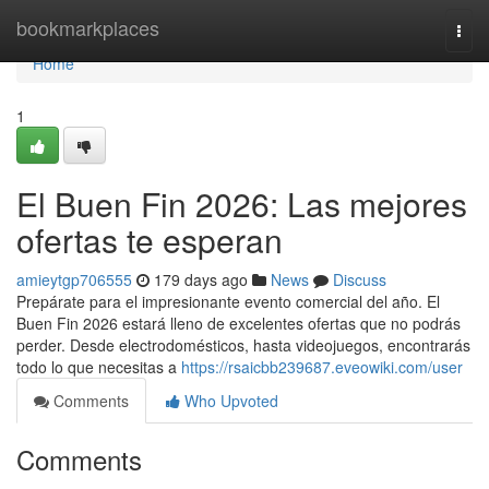
Home
bookmarkplaces
Togg
navi
Home
1
El Buen Fin 2026: Las mejores
ofertas te esperan
amieytgp706555
179 days ago
News
Discuss
Prepárate para el impresionante evento comercial del año. El
Buen Fin 2026 estará lleno de excelentes ofertas que no podrás
perder. Desde electrodomésticos, hasta videojuegos, encontrarás
todo lo que necesitas a
https://rsaicbb239687.eveowiki.com/user
Comments
Who Upvoted
Comments