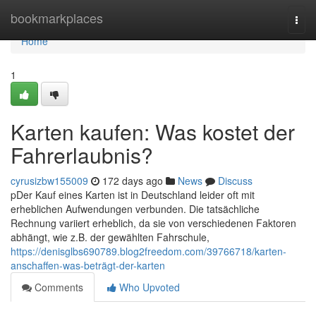
Home
bookmarkplaces
Togg
navi
Home
1
Karten kaufen: Was kostet der
Fahrerlaubnis?
cyrusizbw155009
172 days ago
News
Discuss
pDer Kauf eines Karten ist in Deutschland leider oft mit
erheblichen Aufwendungen verbunden. Die tatsächliche
Rechnung variiert erheblich, da sie von verschiedenen Faktoren
abhängt, wie z.B. der gewählten Fahrschule,
https://denisglbs690789.blog2freedom.com/39766718/karten-
anschaffen-was-beträgt-der-karten
Comments
Who Upvoted