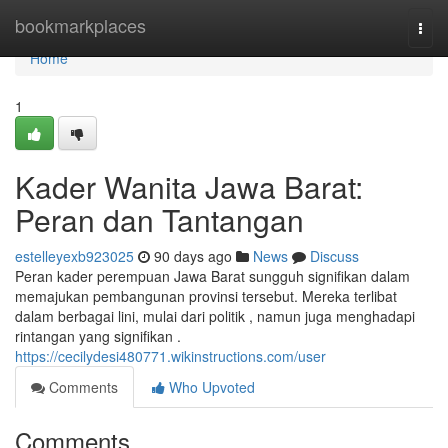
Home
bookmarkplaces
Togg
navi
Home
1
Kader Wanita Jawa Barat:
Peran dan Tantangan
estelleyexb923025
90 days ago
News
Discuss
Peran kader perempuan Jawa Barat sungguh signifikan dalam
memajukan pembangunan provinsi tersebut. Mereka terlibat
dalam berbagai lini, mulai dari politik , namun juga menghadapi
rintangan yang signifikan .
https://cecilydesi480771.wikinstructions.com/user
Comments
Who Upvoted
Comments