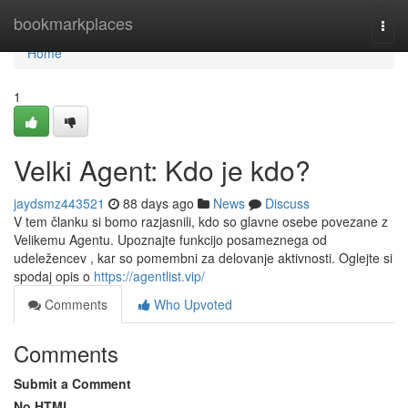
Home
bookmarkplaces
Togg
navi
Home
1
Velki Agent: Kdo je kdo?
jaydsmz443521
88 days ago
News
Discuss
V tem članku si bomo razjasnili, kdo so glavne osebe povezane z
Velikemu Agentu. Upoznajte funkcijo posameznega od
udeležencev , kar so pomembni za delovanje aktivnosti. Oglejte si
spodaj opis o
https://agentlist.vip/
Comments
Who Upvoted
Comments
Submit a Comment
No HTML