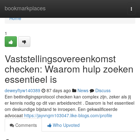
Home
bookmarkplaces
Togg
navi
Home
1
Vaststellingsovereenkomst
checken: Waarom hulp zoeken
essentieel is
deweyftyw140389
87 days ago
News
Discuss
Een beëindigingsprotocol checken kan complex zijn, zeker als jij
er kennis nodig op dit van arbeidsrecht . Daarom is het essentieel
om deskundige bijstand te inroepen. Een gekwalificeerde
advocaat
https://jayvngm103047.like-blogs.com/profile
Comments
Who Upvoted