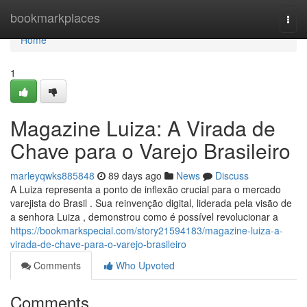
Home
bookmarkplaces
Togg
navi
Home
1
Magazine Luiza: A Virada de
Chave para o Varejo Brasileiro
marleyqwks885848
89 days ago
News
Discuss
A Luiza representa a ponto de inflexão crucial para o mercado
varejista do Brasil . Sua reinvenção digital, liderada pela visão de
a senhora Luiza , demonstrou como é possível revolucionar a
https://bookmarkspecial.com/story21594183/magazine-luiza-a-
virada-de-chave-para-o-varejo-brasileiro
Comments
Who Upvoted
Comments