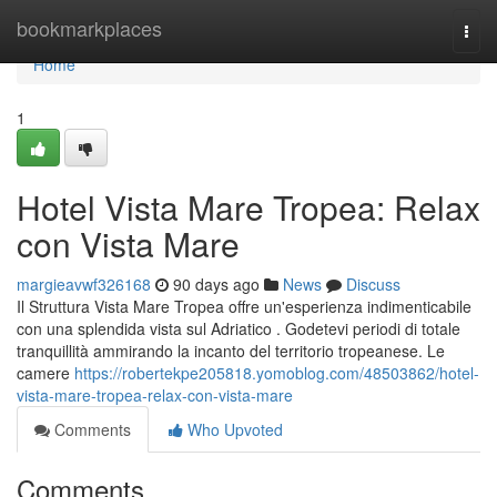
Home
bookmarkplaces
Togg
navi
Home
1
Hotel Vista Mare Tropea: Relax
con Vista Mare
margieavwf326168
90 days ago
News
Discuss
Il Struttura Vista Mare Tropea offre un'esperienza indimenticabile
con una splendida vista sul Adriatico . Godetevi periodi di totale
tranquillità ammirando la incanto del territorio tropeanese. Le
camere
https://robertekpe205818.yomoblog.com/48503862/hotel-
vista-mare-tropea-relax-con-vista-mare
Comments
Who Upvoted
Comments