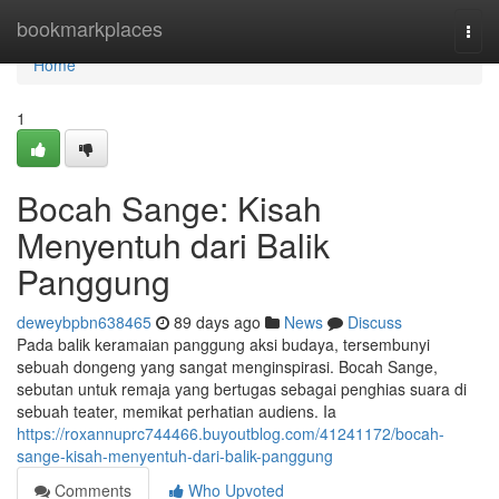
Home
bookmarkplaces
Togg
navi
Home
1
Bocah Sange: Kisah
Menyentuh dari Balik
Panggung
deweybpbn638465
89 days ago
News
Discuss
Pada balik keramaian panggung aksi budaya, tersembunyi
sebuah dongeng yang sangat menginspirasi. Bocah Sange,
sebutan untuk remaja yang bertugas sebagai penghias suara di
sebuah teater, memikat perhatian audiens. Ia
https://roxannuprc744466.buyoutblog.com/41241172/bocah-
sange-kisah-menyentuh-dari-balik-panggung
Comments
Who Upvoted