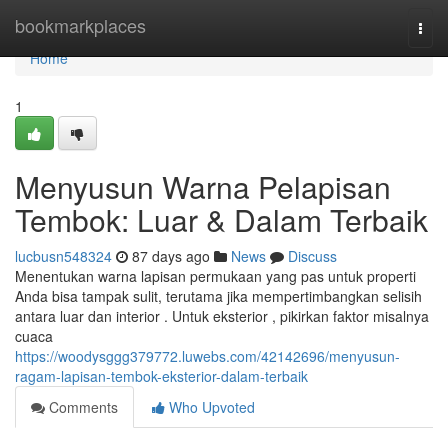
Home
bookmarkplaces
Togg
navi
Home
1
Menyusun Warna Pelapisan
Tembok: Luar & Dalam Terbaik
lucbusn548324
87 days ago
News
Discuss
Menentukan warna lapisan permukaan yang pas untuk properti
Anda bisa tampak sulit, terutama jika mempertimbangkan selisih
antara luar dan interior . Untuk eksterior , pikirkan faktor misalnya
cuaca
https://woodysggg379772.luwebs.com/42142696/menyusun-
ragam-lapisan-tembok-eksterior-dalam-terbaik
Comments
Who Upvoted