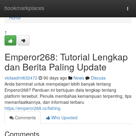
Home
bookmarkplaces
Togg
navi
Home
1
Emperor268: Tutorial Lengkap
dan Berita Paling Update
violaadmi632472
90 days ago
News
Discuss
Anda berminat untuk mempelajari lebih banyak tentang
Emperor268? Panduan ini bertujuan data lengkap tentang
platform tersebut. Penulis membahas kemampuan terpenting, tips
memanfaatkannya, dan informasi terbaru
https://emperor268.cc/fishing
Comments
Who Upvoted
Comments