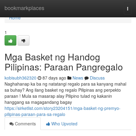
Home
bookmarkplaces
Togg
navi
Home
1
Mga Basket ng Handog
Pilipinas: Paraan Pangregalo
kobisubh362320
87 days ago
News
Discuss
Naghahanap ka ba ng natatangi regalo para sa kanyang mahal
sa buhay? Ang ilang basket ng regalo Pilipinas ang perpekto
paraan ! Mula sa masarap alay Pilipino tulad ng kakanin
hanggang sa magagandang bagay
https://sirketlist.com/story23204151/mga-basket-ng-premyo-
pilipinas-paraan-para-sa-regalo
Comments
Who Upvoted