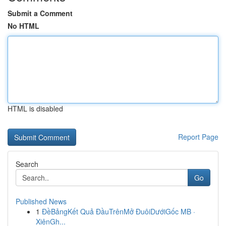
Submit a Comment
No HTML
HTML is disabled
Report Page
Search
Go
Published News
1
ĐềBảngKết Quả ĐầuTrênMở ĐuôiDướiGốc MB ·
XiênGh...