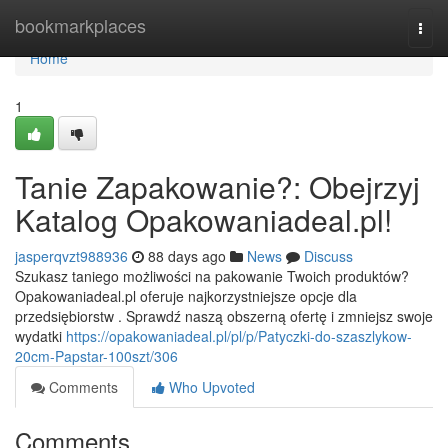
Home
bookmarkplaces
Togg
navi
Home
1
Tanie Zapakowanie?: Obejrzyj
Katalog Opakowaniadeal.pl!
jasperqvzt988936
88 days ago
News
Discuss
Szukasz taniego możliwości na pakowanie Twoich produktów?
Opakowaniadeal.pl oferuje najkorzystniejsze opcje dla
przedsiębiorstw . Sprawdź naszą obszerną ofertę i zmniejsz swoje
wydatki
https://opakowaniadeal.pl/pl/p/Patyczki-do-szaszlykow-
20cm-Papstar-100szt/306
Comments
Who Upvoted
Comments