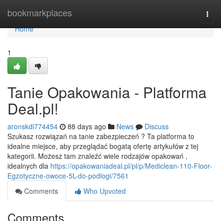
Home
bookmarkplaces
Togg
navi
Home
1
Tanie Opakowania - Platforma
Deal.pl!
aronskdi774454
88 days ago
News
Discuss
Szukasz rozwiązań na tanie zabezpieczeń ? Ta platforma to
idealne miejsce, aby przeglądać bogatą ofertę artykułów z tej
kategorii. Możesz tam znaleźć wiele rodzajów opakowań ,
idealnych dla
https://opakowaniadeal.pl/pl/p/Mediclean-110-Floor-
Egzotyczne-owoce-5L-do-podlogi/7561
Comments
Who Upvoted
Comments