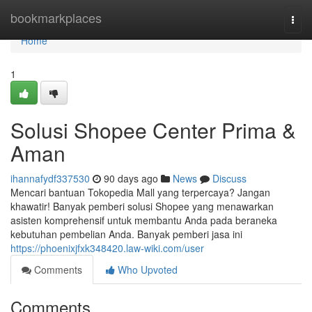
Home
bookmarkplaces
Togg
navi
Home
1
Solusi Shopee Center Prima &
Aman
ihannafydf337530
90 days ago
News
Discuss
Mencari bantuan Tokopedia Mall yang terpercaya? Jangan
khawatir! Banyak pemberi solusi Shopee yang menawarkan
asisten komprehensif untuk membantu Anda pada beraneka
kebutuhan pembelian Anda. Banyak pemberi jasa ini
https://phoenixjfxk348420.law-wiki.com/user
Comments
Who Upvoted
Comments