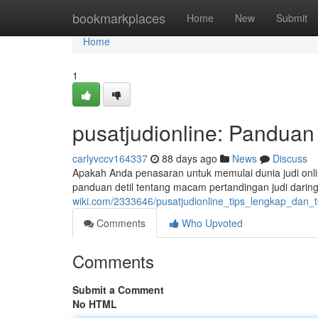
Home
bookmarkplaces
Home
New
Submit
Home
1
pusatjudionline: Panduan
carlyvccv164337
88 days ago
News
Discuss
Apakah Anda penasaran untuk memulai dunia judi onli
panduan detil tentang macam pertandingan judi darin
wiki.com/2333646/pusatjudionline_tips_lengkap_dan_
Comments
Who Upvoted
Comments
Submit a Comment
No HTML