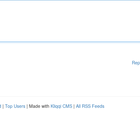
Rep
d
|
Top Users
| Made with
Kliqqi CMS
|
All RSS Feeds