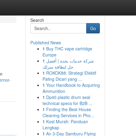
Search
Go
Published News
1
Buy THC vape cartridge
Europe
1
شركة خدمات بجدة | أفضل
حل لنظافة منزلك
1
ROKOK88: Strategi Efektif
an
Paling Dicari yang ...
ernor-
1
Your Handbook to Acquiring
Ammunition
1
Dp40 plastic drum seal
technical specs for B2B ...
1
Finding the Best House
Cleaning Services in Pho...
1
Kost Murah: Panduan
Lengkap
1
An 3-Day Samburu Flying