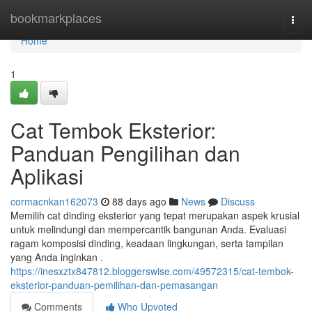
Home
bookmarkplaces
Togg
navi
Home
1
Cat Tembok Eksterior:
Panduan Pengilihan dan
Aplikasi
cormacnkan162073
88 days ago
News
Discuss
Memilih cat dinding eksterior yang tepat merupakan aspek krusial
untuk melindungi dan mempercantik bangunan Anda. Evaluasi
ragam komposisi dinding, keadaan lingkungan, serta tampilan
yang Anda inginkan .
https://inesxztx847812.bloggerswise.com/49572315/cat-tembok-
eksterior-panduan-pemilihan-dan-pemasangan
Comments
Who Upvoted