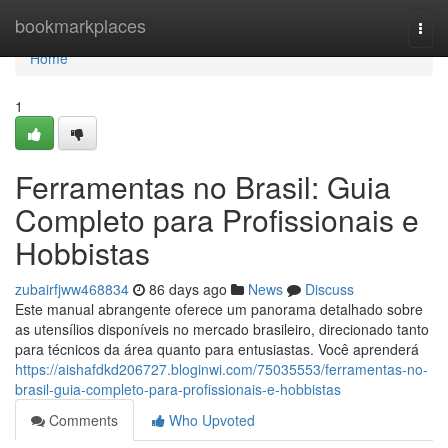
Home
bookmarkplaces
Togg
navi
Home
1
Ferramentas no Brasil: Guia
Completo para Profissionais e
Hobbistas
zubairfjww468834
86 days ago
News
Discuss
Este manual abrangente oferece um panorama detalhado sobre
as utensílios disponíveis no mercado brasileiro, direcionado tanto
para técnicos da área quanto para entusiastas. Você aprenderá
https://aishafdkd206727.bloginwi.com/75035553/ferramentas-no-
brasil-guia-completo-para-profissionais-e-hobbistas
Comments
Who Upvoted