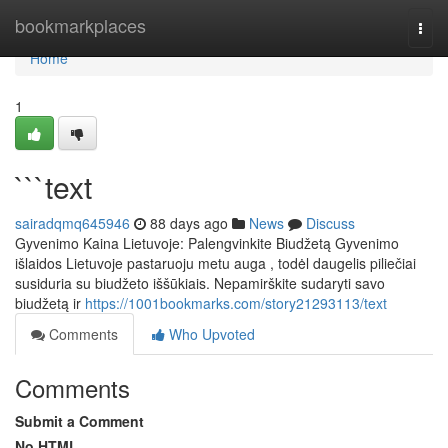
Home
bookmarkplaces
Togg
navi
Home
1
```text
sairadqmq645946
88 days ago
News
Discuss
Gyvenimo Kaina Lietuvoje: Palengvinkite Biudžetą Gyvenimo
išlaidos Lietuvoje pastaruoju metu auga , todėl daugelis piliečiai
susiduria su biudžeto iššūkiais. Nepamirškite sudaryti savo
biudžetą ir
https://1001bookmarks.com/story21293113/text
Comments
Who Upvoted
Comments
Submit a Comment
No HTML